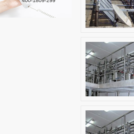
400-1809-299