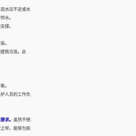
出现水压不足或水
常供水。
的支撑。
污染。
的建筑垃圾。此
形象。
维护人员的工作负
高要求。
虽然不锈
智之举，能够为医