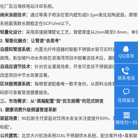
化厂及沿海核电站冷却系统。
纳米涂层技术：
通过等离子喷涂在管内壁形成0.2μm氧化铝陶瓷层，摩擦
系统菌落数长期稳定在5CFU/ml以下。
轻量化设计：
采用高强钢薄壁化工艺，管壁厚度从2mm降至0.8mm，单
2. 智能化融合：让管道“会思考”
自感知管道系统：
内置光纤传感器的智能不锈钢水管可实时监测温度、压力
QQ咨询
故障。新加坡PUB水务局在滨海湾项目中部署该技术后，漏损率从15%降至
自适应调节技术：
针对农业灌溉场景，开发可变径不锈钢波纹管，通过内
改造项目中节水效果显著。
联系电话
区块链溯源系统：
每根管道配备唯一数字身份，从原料冶炼到安装维护全
码即可查看管道健康报告。
在线留言
三、市场需求：从“高端配置”到“民生刚需”的范式转变
1. 健康消费升级倒逼管道革新
家庭场景：
90后新生代家庭对饮用水安全关注度提升83%，某电商平台数据
微信扫一扫
标配”。
公共建筑：
北京大兴机场采用316L不锈钢供水系统，配合紫外线+臭氧联