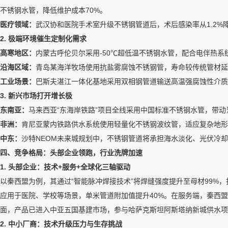
不锈钢水管，降低维护成本70%。
医疗领域：
武汉协和医院手术室升级不锈钢管道后，术后感染率从1.2%
2. 极端环境催生定制化需求
高寒地区：
内蒙古呼伦贝尔采用-50℃超低温不锈钢水管，配合电伴热系
沿海区域：
青岛某海洋牧场使用抗盐雾腐蚀不锈钢管，寿命较传统管材延
工业场景：
巴斯夫湛江一体化基地采用双相钢管道输送高温强腐蚀性介质
3. 新兴市场打开增长极
东南亚：
马来西亚“东海岸铁路”项目全线采用中国标准不锈钢水管，带动
非洲：
肯尼亚蒙内铁路供水系统使用轻量化不锈钢波纹管，适应复杂地形
中东：
沙特NEOM未来城规划中，不锈钢管道将承担海水淡化、光伏冷却
四、竞争格局：头部企业领跑，行业洗牌加速
1. 头部企业：技术+服务+全球化三轴驱动
以秦西盟为例，其通过“智能脉冲焊接技术”将焊缝强度提升至母材99%，
应用于医院、学校等场景，单米管道附加值提升40%。在服务端，秦西盟推
面，产品已进入中亚五国基建市场，参与哈萨克斯坦阿斯塔纳新城供水项目
2. 中小厂商：技术升级压力与生存挑战