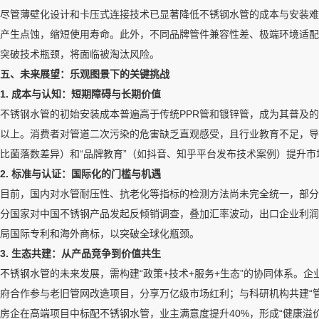
尽管薄壁化设计和卡压式连接技术已显著降低不锈钢水管的成本与安装难
产生点蚀，缩短使用寿命。此外，不同品牌管件兼容性差、极端环境适配
突破技术瓶颈，将面临被淘汰风险。
五、未来展望：乐观图景下的关键挑战
1. 成本与认知：短期障碍与长期价值
不锈钢水管的初始安装成本普遍高于传统PPR管和镀锌管，成为其普及的
以上。消费者对管道二次污染的危害缺乏直观感受，且行业教育不足，导
比菌落数差异）和“品牌教育”（如抖音、知乎平台发布技术案例）提升市
2. 标准与认证：国际化的门槛与机遇
目前，国内对水管耐压性、抗老化等指标的检测方法尚未完全统一，部分
分国家对中国不锈钢产品发起反倾销调查，叠加汇率波动，出口企业利润
局国际专利和海外商标，以突破全球化瓶颈。
3. 生态共建：从产品竞争到价值共生
不锈钢水管的未来发展，需构建“政策+技术+服务+生态”的协同体系。
府合作参与老旧管网改造项目，分享万亿级市场红利；与科研机构共建“
房企在高端项目中标配不锈钢水管，业主满意度提升40%，形成“健康溢