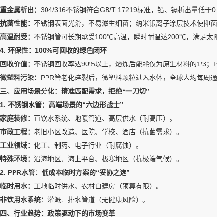
重金属析出：
304/316不锈钢符合GB/T 17219标准，铅、镉析出量低于0
抗菌性能：
不锈钢表面光滑，不易滋生细菌；纳米银离子涂层技术使抑菌率
高温耐受：
不锈钢管可长期承受100℃高温，瞬时耐温达200℃，满足太
4. 环保性：100%可回收的绿色闭环
回收价值：
不锈钢回收率达90%以上，熔炼后能耗仅为原生材料的1/3
微塑料污染：
PPR管老化碎裂后，微塑料颗粒进入水体，全球人均每周
三、应用场景分化：精准匹配需求，拒绝“一刀切”
1. 不锈钢水管：高端场景的“六边形战士”
家庭装修：
直饮水系统、地暖管道、高层供水（耐高压）。
市政工程：
老旧小区改造、医院、学校、酒店（抗菌需求）。
工业领域：
化工、制药、电子行业（耐腐蚀）。
特殊环境：
沿海地区、海上平台、极寒地区（抗极端气候）。
2. PPR水管：低成本临时方案的“妥协之选”
临时用水：
工地临时供水、农村自建房（预算有限）。
非饮用水系统：
灌溉、排水管道（无健康风险）。
四、行业趋势：政策驱动下的市场变革