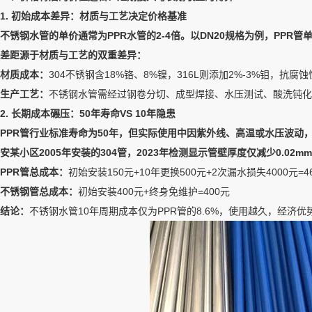
1. 初始成本差异：材质与工艺决定价格基准
不锈钢水管的单价通常为PPR水管的2-4倍。以DN20规格为例，PPR管单价
差距源于材质与工艺的双重差异：
材质成本：
304不锈钢含18%铬、8%镍，316L则添加2%-3%钼，抗
生产工艺：
不锈钢水管需经过钢卷分切、成型焊接、水压测试、酸洗钝化
2. 长期成本碾压：50年寿命VS 10年隐患
PPR管行业标准寿命为50年，但实际使用中因紫外线、高温或水压波动，
安某小区2005年安装的304管，2023年检测显示管壁厚度仅减少0.02
PPR管总成本：
初始安装150元+10年更换500元+2次漏水损失4000元=4
不锈钢管总成本：
初始安装400元+终身免维护=400元
结论：
不锈钢水管10年周期成本仅为PPR管的8.6%，使用越久，经济优