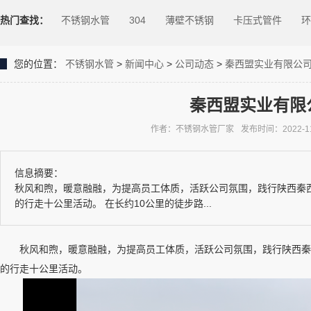
热门查找：
不锈钢水管
304
薄壁不锈钢
卡压式管件
环
您的位置：
不锈钢水管
>
新闻中心
>
公司动态
>
秦西盟实业有限公司
秦西盟实业有限
作者：不锈钢水管厂家
发布时间：2022-11-
信息摘要：
秋风和煦，暖意融融，为提高员工体质，活跃公司氛围，践行陕西秦西
的行走十公里活动。 在长约10公里的徒步路...
秋风和煦，暖意融融，为提高员工体质，活跃公司氛围，践行陕西秦西盟
的行走十公里活动。