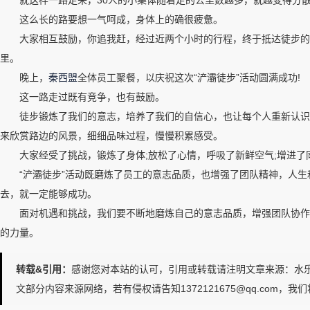
就这样一路走来，30人的小集体随着走的公里数越多，就越变得分散，
这么长的路要想一气呵成，身体上的确很疲惫。
大家相互鼓励，你追我赶，经过近两个小时的行程，终于抵达徒步的终
里。
晚上，
秦西盟
全体员工聚餐，以庆祝这次“浐灞徒步”活动圆满成功!
这一路走过既有竞争，也有鼓励。
徒步锻炼了我们的意志，培养了我们的自信心，也让每个人重新认识了
来欣赏路边的风景，细细品味过程，慢慢积累感受。
大家经受了挑战，锻炼了身体;放松了心情，呼吸了新鲜空气;增进了同
“浐灞徒步”活动既磨炼了员工的意志品质，也增强了团队精神，人生
去，就一定能够成功。
面对机遇和挑战，我们要不断地磨炼自己的意志品质，增强团队协作意
的力量。
转载&引用：
感谢您对本站的认可，引用或转载请注明文章来源：水乐管道http://www
文部分内容来源网络，若有侵权请告知1372121675@qq.com，