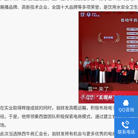
展播品牌、高新技术企业、全国十大品牌等多项荣誉，是饮用水安全卫
在实业取得辉煌成就的同时，翁财发高瞻远瞩，积极布局电子商务领域。
QQ咨询
径。于是，他带领秦西盟团队积极探索电商模式，通过建立官方网站、入
场。
联系电话
此次当选陕西牛商汇会长，翁财发将有机会与更多优秀的电商企业家交流