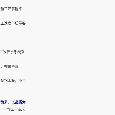
等新工艺掌握不
施工速度与质量要
求二次供水系统采
层，抑菌率达
不锈钢水管，业主
新为矛、以品质为
”——当每一滴水