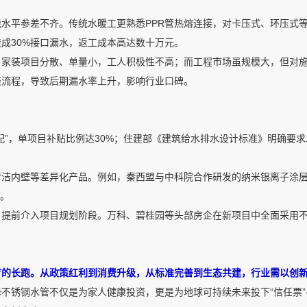
水平参差不齐。传统水暖工更熟悉PPR管热熔连接，对卡压式、环压式
成30%接口漏水，返工成本高达数十万元。
。家装项目分散、单量小，工人积极性不高；而工程市场虽规模大，但对
装流程，导致后期漏水率上升，影响行业口碑。
配”，单项目补贴比例达30%；住建部《建筑给水排水设计标准》明确要
清洁内壁等差异化产品。例如，秦西盟与中科院合作研发的纳米银离子涂
%。
，提前介入项目规划阶段。万科、碧桂园等头部房企在新项目中全面采用
育的长跑。从政策红利到消费升级，从标准完善到生态共建，行业需以创
不锈钢水管不仅是为家人健康投资，更是为地球可持续未来投下“信任票