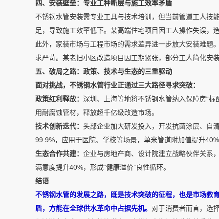
四、安装壁垒：专业工种断层与施工效率矛盾
不锈钢水管安装需专业工具与技术培训，但当前管道工人技能
足，导致施工效率低下。某高端住宅项目因工人操作失误，造
此外，家装市场与工程市场的需求差异进一步放大安装难题
求严苛。某老旧小区改造项目因工期紧张，部分工人简化安
五、破局之路：政策、技术与生态的三重驱动
面对挑战，不锈钢水管行业正通过三大路径寻求突破：
政策红利释放：
深圳、上海等地将不锈钢水管纳入保障房“标
用耐腐蚀管材，释放超千亿级改造市场。
技术创新迭代：
头部企业加大研发投入，开发抗菌涂层、自
99.9%，应用于医院、学校等场景，单米管道附加值提升40
生态合作共建：
企业与房地产商、设计院建立战略伙伴关系
满意度提升40%，形成“健康溢价”良性循环。
结语
不锈钢水管的发展之路，既是技术突破的征程，也是市场教
盾，方能在全球供水革命中占据先机。
对于消费者而言，选择