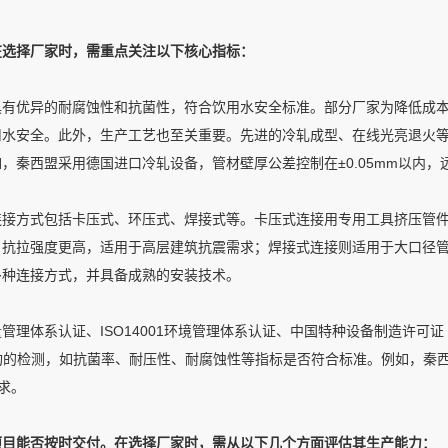
在选择厂家时，需重点关注以下核心指标：
质具有优异的耐腐蚀性和抗菌性，符合饮用水安全标准。部分厂家为降低成本
用水安全。此外，生产工艺也至关重要。先进的冷轧成型、在线光亮退火
，秦西盟采用德国进口冷轧设备，管材壁厚公差控制在±0.05mm以内，
连接方式包括卡压式、环压式、焊接式等。卡压式连接用专用工具挤压管
，抗拉强度更高，适用于高层建筑抗震需求；焊接式连接则适用于大口径
多种连接方式，并具备成熟的安装技术。
量管理体系认证、ISO14001环境管理体系认证、中国特种设备制造许可
机构的检测，如抗菌率、耐压性、耐腐蚀性等指标是否符合标准。例如，秦
求。
项目能否按时交付。在选择厂家时，需从以下几个方面评估其生产能力：